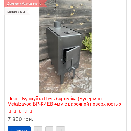
Доставка безкоштовно!
Метал 4 мм
Печь - Буржуйка Печь-буржуйка (Булерьян)
Metalzavod BP-КИЕВ 4мм с варочной поверхностью
7 350 грн.
Купить