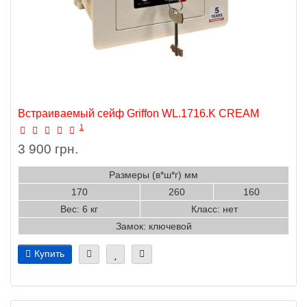
Встраиваемый сейф Griffon WL.1716.K CREAM
1
3 900 грн.
Размеры (в*ш*г) мм
170
260
160
Вес: 6 кг
Класс: нет
Замок: ключевой
Купить