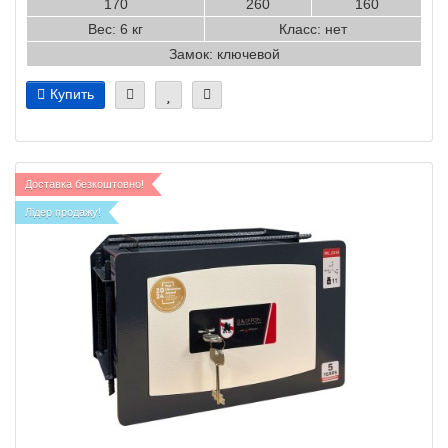
170
260
160
Вес: 6 кг
Класс: нет
Замок: ключевой
Купить
Доставка безкоштовно!
Лідер продажу!