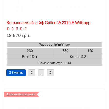
Встраиваемый сейф Griffon W.2319.E Wittkopp
18 570 грн.
Размеры (в*ш*г) мм
230
350
190
Вес: 15 кг
Класс: S 2
Замок: электронный
Купить
Доставка безкоштовно!