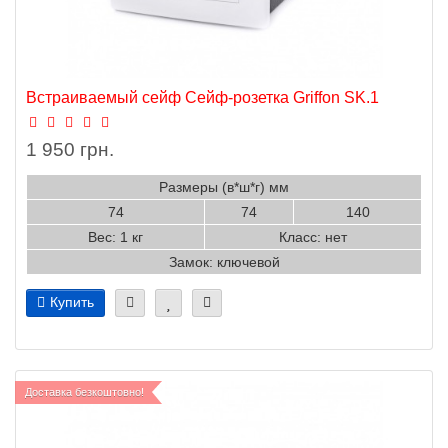
Встраиваемый сейф Сейф-розетка Griffon SK.1
1 950 грн.
Размеры (в*ш*г) мм
74
74
140
Вес: 1 кг
Класс: нет
Замок: ключевой
Купить
Доставка безкоштовно!