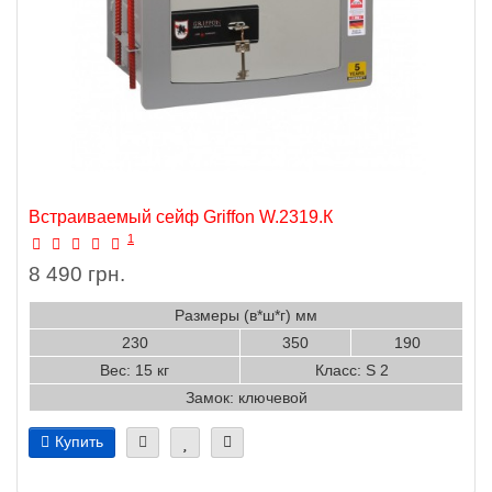
Встраиваемый сейф Griffon W.2319.К
1
8 490 грн.
Размеры (в*ш*г) мм
230
350
190
Вес: 15 кг
Класс: S 2
Замок: ключевой
Купить