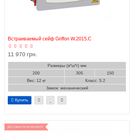
Встраиваемый сейф Griffon W.2015.C
11 970 грн.
Размеры (в*ш*г) мм
200
305
150
Вес: 12 кг
Класс: S 2
Замок: механический
Купить
Доставка безкоштовно!