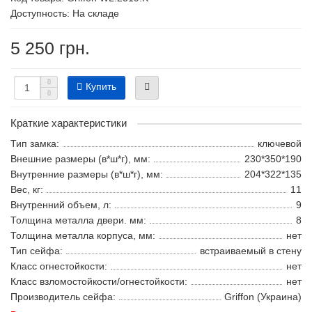
Доступность: На складе
5 250 грн.
Купить
Краткие характеристики
Тип замка:
ключевой
Внешние размеры (в*ш*г), мм:
230*350*190
Внутренние размеры (в*ш*г), мм:
204*322*135
Вес, кг:
11
Внутренний объем, л:
9
Толщина металла двери. мм:
8
Толщина металла корпуса, мм:
нет
Тип сейфа:
встраиваемый в стену
Класс огнестойкости:
нет
Класс взломостойкости/огнестойкости:
нет
Производитель сейфа:
Griffon (Украина)