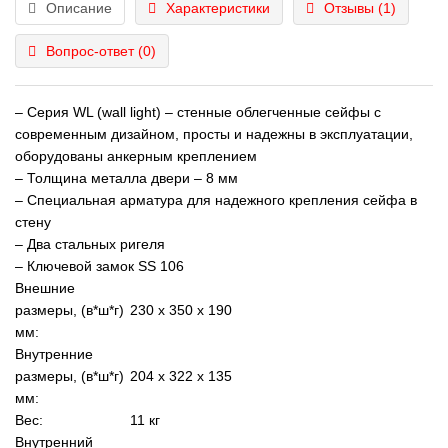
Описание
Характеристики
Отзывы (1)
Вопрос-ответ
(0)
– Серия WL (wall light) – стенные облегченные сейфы с
современным дизайном, просты и надежны в эксплуатации,
оборудованы анкерным креплением
– Толщина металла двери – 8 мм
– Специальная арматура для надежного крепления сейфа в
стену
– Два стальных ригеля
– Ключевой замок SS 106
Внешние
размеры, (в*ш*г)
230 х 350 х 190
мм:
Внутренние
размеры, (в*ш*г)
204 х 322 х 135
мм:
Вес:
11 кг
Внутренний