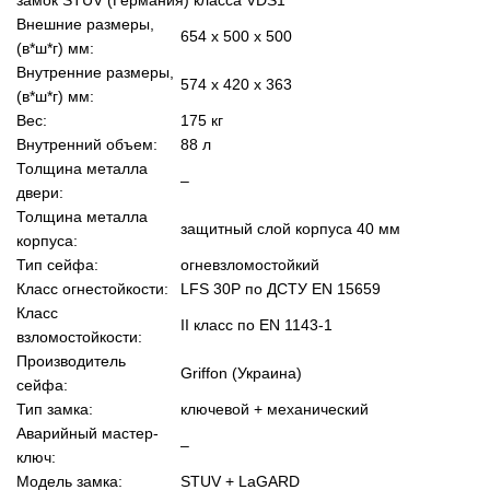
Внешние размеры,
654
х 500 х 500
(в*ш*г) мм:
Внутренние размеры,
574 х 420 х 363
(в*ш*г) мм:
Вес:
175 кг
Внутренний объем:
88 л
Толщина металла
–
двери:
Толщина металла
защитный слой корпуса 40 мм
корпуса:
Тип сейфа:
огневзломостойкий
Класс огнестойкости:
LFS 30P по ДСТУ EN 15659
Класс
II класс по EN 1143-1
взломостойкости:
Производитель
Griffon (Украина)
сейфа:
Тип замка:
ключевой +
механический
Аварийный мастер-
–
ключ:
Модель замка:
STUV + LaGARD