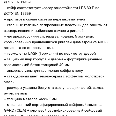
ДСТУ EN 1143-1
– cейф соответствует классу огнестойкости LFS 30 P по
ДСТУ EN 15659
– противовзломная система перезакрывателей
– стальные каленые легированные пластины для защиты от
высверливания и выбивания замков и ригелей
– четырехсторонняя система запирания, 5 активных
хромированных вращающихся ригелей диаметром 25 мм и 3
антисреза со стороны петель
– термолента BASF (Германия) по периметру дверей
– защитный шар корпуса и дверей – фортификационный
взломостойкий бетон толщиной 40 мм
– анкерные узлы для крепления сейфа к полу
– стандартный цвет: темно-серый с эффектом молотковой
эмали
– размеры указаны без учета выступающих частей: замка,
ручки, петель
– толщина металла кассы 6мм
–
механический сертифицированный сейфовый замок La-
GARD (США) +
ключевой сертифицированный сейфовый
замок STUV (Германия) класса VDS1