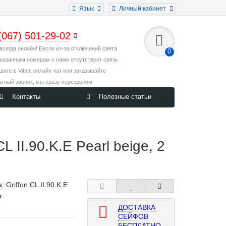
Язык
Личный кабинет
(067) 501-29-02
всегда онлайн! Еесли из-за отключений света
0
указанным номерам с нами отсутствует связь
ишите в Viber, онлайн чат или заказывайте
атный звонок, мы сразу перезвоним
Контакты
Полезные статьи
II.90.K.E Pearl beige, 2
а:
Griffon CL II.90.K.E
e
ДОСТАВКА
СЕЙФОВ
БЕСПЛАТНО