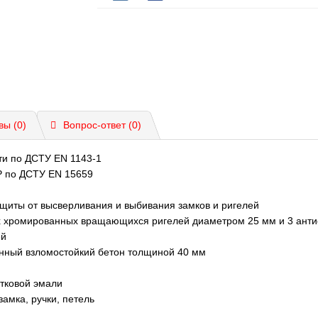
вы (0)
Вопрос-ответ
(0)
ти по ДСТУ EN 1143-1
 P по ДСТУ EN 15659
щиты от высверливания и выбивания замков и ригелей
х хромированных вращающихся ригелей диаметром 25 мм и 3 анти
ей
нный взломостойкий бетон толщиной 40 мм
тковой эмали
амка, ручки, петель