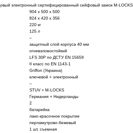
довый электронный сертифицированный сейфовый замок M-LOCKS
904
х 500 х 500
824 х 420 х 356
220 кг
125 л
–
защитный слой корпуса 40 мм
огневзломостойкий
LFS 30P по ДСТУ EN 15659
II класс по EN 1143-1
Griffon (Украина)
ключевой + электронный
–
STUV + M-LOCKS
Германия + Нидерланды
2
батарейка
лако-красочное покрытие
перламутрово-бежевый
1 шт, cъемная