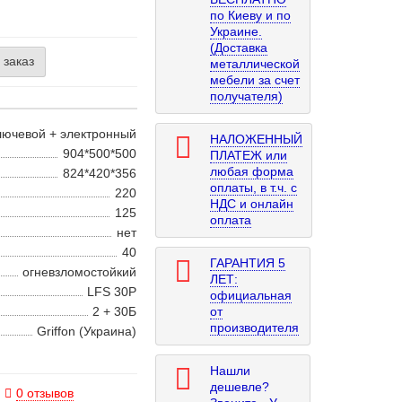
по Киеву и по
Украине.
(Доставка
 заказ
металлической
мебели за счет
получателя)
лючевой + электронный
НАЛОЖЕННЫЙ
904*500*500
ПЛАТЕЖ или
любая форма
824*420*356
оплаты, в т.ч. с
220
НДС и онлайн
125
оплата
нет
40
ГАРАНТИЯ 5
огневзломостойкий
ЛЕТ:
LFS 30P
официальная
2 + 30Б
от
производителя
Griffon (Украина)
Нашли
дешевле?
0 отзывов