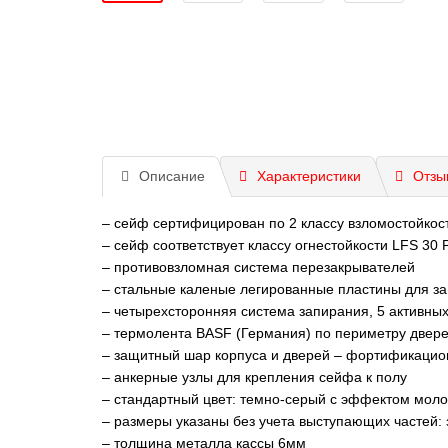
Описание
Характеристики
Отзы
– cейф сертифицирован по 2 классу взломостойкос
– cейф соответствует классу огнестойкости LFS 30
– противовзломная система перезакрывателей
– стальные каленые легированные пластины для за
– четырехсторонняя система запирания, 5 активны
– термолента BASF (Германия) по периметру двер
– защитный шар корпуса и дверей – фортификацио
– анкерные узлы для крепления сейфа к полу
– стандартный цвет: темно-серый с эффектом моло
– размеры указаны без учета выступающих частей: з
– толщина металла кассы 6мм