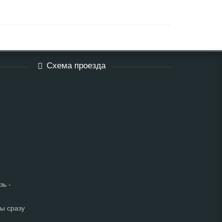
Схема проезда
зь -
мы сразу