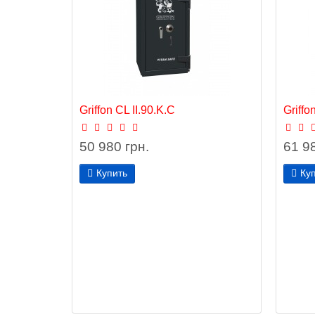
Griffon CL II.90.K.С
Griffo
50 980 грн.
61 98
Купить
Ку