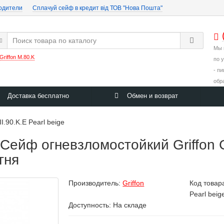
одители
Cплачуй сейф в кредит від ТОВ "Нова Пошта"
Мы 
Griffon M.80.K
по 
- п
обр
Доставка бесплатно
Обмен и возврат
II.90.K.E Pearl beige
йф огневзломостойкий Griffon CL 
гня
Производитель:
Griffon
Код товар
Pearl beig
Доступность: На складе