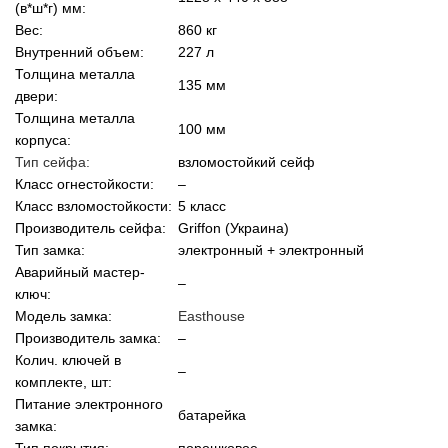
(в*ш*г) мм:
Вес:
860 кг
Внутренний объем:
227 л
Толщина металла
135 мм
двери:
Толщина металла
100 мм
корпуса:
Тип сейфа:
взломостойкий сейф
Класс огнестойкости:
–
Класс взломостойкости:
5 класс
Производитель сейфа:
Griffon (Украина)
Тип замка:
электронный + электронный
Аварийный мастер-
–
ключ:
Модель замка:
Easthouse
Производитель замка:
–
Колич. ключей в
–
комплекте, шт:
Питание электронного
батарейка
замка:
Тип покрытия:
порошковое