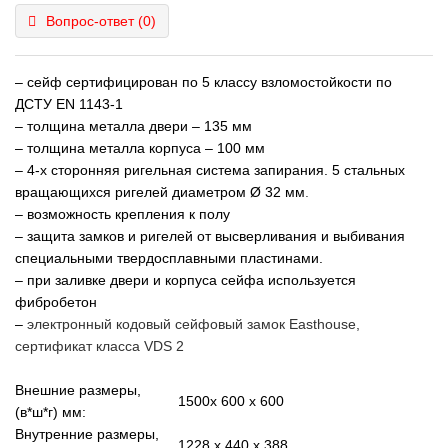
Вопрос-ответ
(0)
– cейф сертифицирован по 5 классу взломостойкости по
ДСТУ EN 1143-1
– толщина металла двери – 135 мм
– толщина металла корпуса – 100 мм
– 4-х сторонняя ригельная система запирания. 5 стальных
вращающихся ригелей диаметром Ø 32 мм
.
– возможность крепления к полу
– защита замков и ригелей от высверливания и выбивания
специальными твердосплавными пластинами.
– при заливке двери и корпуса сейфа используется
фибробетон
–
электронный кодовый сейфовый замок Easthouse,
сертификат класса VDS 2
Внешние размеры,
1500x 600 x 600
(в*ш*г) мм:
Внутренние размеры,
1228 x 440 x 388