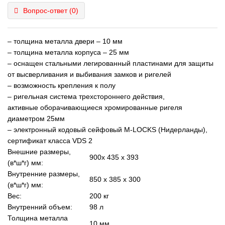
Вопрос-ответ
(0)
– толщина металла двери – 10 мм
– толщина металла корпуса – 25 мм
– оснащен стальными легированный пластинами для защиты
от высверливания и выбивания замков и ригелей
– возможность крепления к полу
– ригельная система трехстороннего действия,
активные оборачивающиеся хромированные ригеля
диаметром 25мм
– электронный кодовый сейфовый M-LOCKS (Нидерланды),
сертификат класса VDS 2
Внешние размеры,
900x 435 x 393
(в*ш*г) мм:
Внутренние размеры,
850 x 385 x 300
(в*ш*г) мм:
Вес:
200 кг
Внутренний объем:
98 л
Толщина металла
10 мм