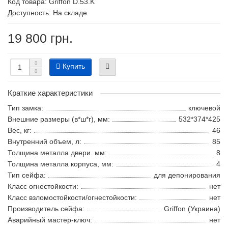
Код товара:
Griffon D.53.K
Доступность: На складе
19 800 грн.
Купить
Краткие характеристики
Тип замка:
ключевой
Внешние размеры (в*ш*г), мм:
532*374*425
Вес, кг:
46
Внутренний объем, л:
85
Толщина металла двери. мм:
8
Толщина металла корпуса, мм:
4
Тип сейфа:
для депонирования
Класс огнестойкости:
нет
Класс взломостойкости/огнестойкости:
нет
Производитель сейфа:
Griffon (Украина)
Аварийный мастер-ключ:
нет