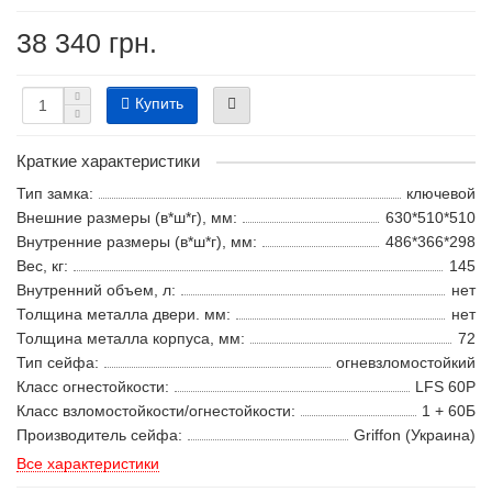
38 340 грн.
Купить
Краткие характеристики
Тип замка:
ключевой
Внешние размеры (в*ш*г), мм:
630*510*510
Внутренние размеры (в*ш*г), мм:
486*366*298
Вес, кг:
145
Внутренний объем, л:
нет
Толщина металла двери. мм:
нет
Толщина металла корпуса, мм:
72
Тип сейфа:
огневзломостойкий
Класс огнестойкости:
LFS 60P
Класс взломостойкости/огнестойкости:
1 + 60Б
Производитель сейфа:
Griffon (Украина)
Все характеристики