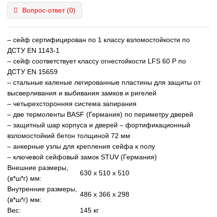
Вопрос-ответ
(0)
– cейф сертифицирован по 1 классу взломостойкости по
ДСТУ EN 1143-1
– cейф соответствует классу огнестойкости LFS 60 P по
ДСТУ EN 15659
– стальные каленые легированные пластины для защиты от
высверливания и выбивания замков и ригелей
– четырехсторонняя система запирания
– две термоленты BASF (Германия) по периметру дверей
– защитный шар корпуса и дверей – фортификационный
взломостойкий бетон толщиной 72 мм
– анкерные узлы для крепления сейфа к полу
– ключевой сейфовый замок STUV (Германия)
Внешние размеры,
630 х 510 х 510
(в*ш*г) мм:
Внутренние размеры,
486 х 366 х 298
(в*ш*г) мм:
Вес:
145 кг