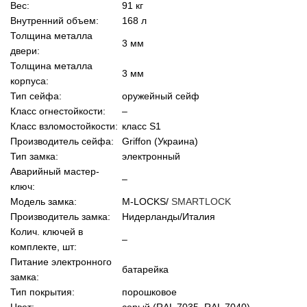
Вес:
91 кг
Внутренний объем:
168 л
Толщина металла
3 мм
двери:
Толщина металла
3 мм
корпуса:
Тип сейфа:
оружейный сейф
Класс огнестойкости:
–
Класс взломостойкости:
класс S1
Производитель сейфа:
Griffon (Украина)
Тип замка:
электронный
Аварийный мастер-
–
ключ:
Модель замка:
M-LOCKS/
SMARTLOCK
Производитель замка:
Нидерланды/Италия
Колич. ключей в
–
комплекте, шт:
Питание электронного
батарейка
замка:
Тип покрытия:
порошковое
Цвет:
серый (RAL 7035, RAL 7040)