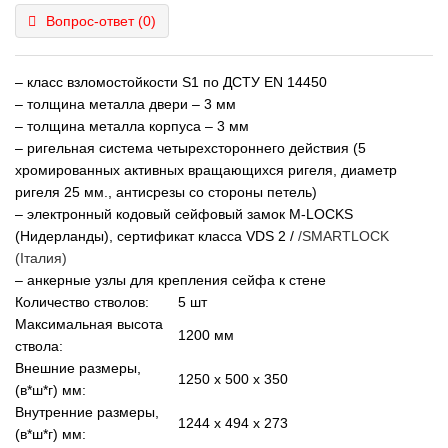
Вопрос-ответ
(0)
– класс взломостойкости S1 по ДСТУ EN 14450
– толщина металла двери – 3 мм
– толщина металла корпуса – 3 мм
– ригельная система четырехстороннего действия (5
хромированных активных вращающихся ригеля, диаметр
ригеля 25 мм., антисрезы со стороны петель)
– электронный кодовый сейфовый замок M-LOCKS
(Нидерланды), сертификат класса VDS 2 /
/SMARTLOCK
(Італия)
– анкерные узлы для крепления сейфа к стене
Количество стволов:
5 шт
Максимальная высота
1200 мм
ствола:
Внешние размеры,
1250 x 500 x 350
(в*ш*г) мм:
Внутренние размеры,
1244 x 494 x 273
(в*ш*г) мм: