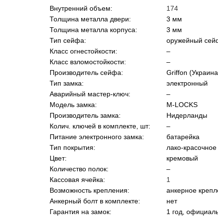
Внутренний объем:
174
Толщина металла двери:
3 мм
Толщина металла корпуса:
3 мм
Тип сейфа:
оружейный сей
Класс огнестойкости:
–
Класс взломостойкости:
–
Производитель сейфа:
Griffon (Украина
Тип замка:
электронный
Аварийный мастер-ключ:
–
Модель замка:
M-LOCKS
Производитель замка:
Нидерланды
Колич. ключей в комплекте, шт:
–
Питание электронного замка:
батарейка
Тип покрытия:
лако-красочное
Цвет:
кремовый
Количество полок:
–
Кассовая ячейка:
1
Возможность крепления:
анкерное крепл
Анкерный болт в комплекте:
нет
Гарантия на замок:
1 год, официал