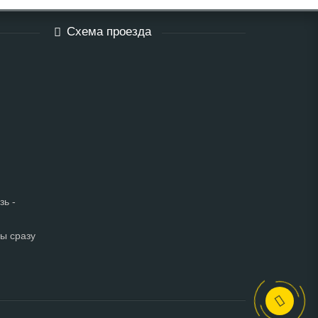
Схема проезда
зь -
мы сразу