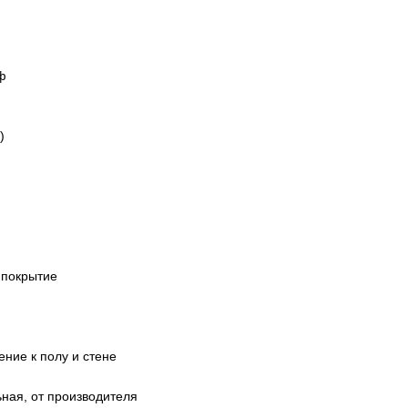
ф
)
 покрытие
ение к полу и стене
ьная, от производителя