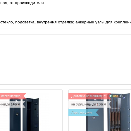
ьная, от производителя
стекло, подсветка, внутрення отделка; анкерные узлы для креплен
 безкоштовно!
Доставка безкоштовно!
ниці до 146см
на 8 рушниць до 136см
Лідер продажу!