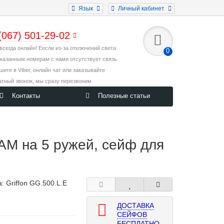
Язык
Личный кабинет
(067) 501-29-02
всегда онлайн! Еесли из-за отключений света
0
указанным номерам с нами отсутствует связь
ишите в Viber, онлайн чат или заказывайте
атный звонок, мы сразу перезвоним
Контакты
Полезные статьи
M на 5 ружей, сейф для
а:
Griffon GG.500.L.E
ДОСТАВКА
СЕЙФОВ
БЕСПЛАТНО