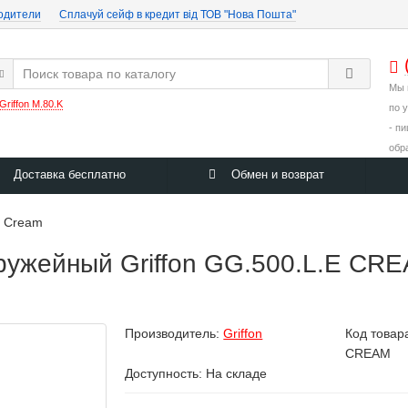
одители
Cплачуй сейф в кредит від ТОВ "Нова Пошта"
Мы 
Griffon M.80.K
по 
- п
обр
Доставка бесплатно
Обмен и возврат
E Cream
жейный Griffon GG.500.L.E CREA
Производитель:
Griffon
Код товар
CREAM
Доступность: На складе