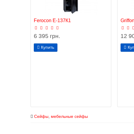
Ferocon Е-137К1
Griffo
6 395 грн.
12 90
Купить
Ку
Сейфы
,
мебельные сейфы