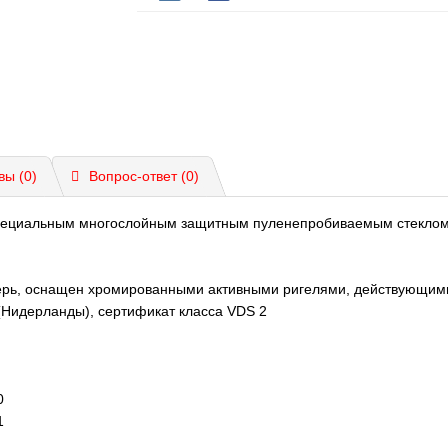
вы (0)
Вопрос-ответ
(0)
специальным многослойным защитным пуленепробиваемым стекло
рь, оснащен хромированными активными ригелями, действующими
Нидерланды), сертификат класса VDS 2
0
1