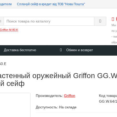
одители
Cплачуй сейф в кредит від ТОВ "Нова Пошта"
Мы 
Griffon M.80.K
по 
- п
обр
Доставка бесплатно
Обмен и возврат
50.E
тенный оружейный Griffon GG.W.
ий сейф
Производитель:
Griffon
Код товар
GG.W.64/1
Доступность: На складе