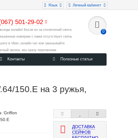
Язык
Личный кабинет
(067) 501-29-02
всегда онлайн! Еесли из-за отключений света
0
указанным номерам с нами отсутствует связь
ишите в Viber, онлайн чат или заказывайте
атный звонок, мы сразу перезвоним
Контакты
Полезные статьи
64/150.E на 3 ружья,
а:
Griffon
50.E
ДОСТАВКА
СЕЙФОВ
БЕСПЛАТНО