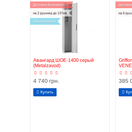
Доставка безкоштовно!
Доставка
на 2 рушниці до 137см
на 6 руш
Лідер продажу!
Авангард ШОЕ-1400 серый
Griff
(Metalzavod)
VEN
4 740 грн.
385 
Купить
Ку