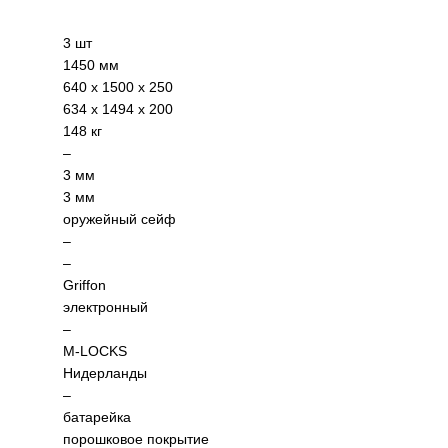
3 шт
1450
мм
640 x 1500 x 250
634 x 1494 x 200
148 кг
–
3 мм
3 мм
оружейный сейф
–
–
Griffon
электронный
–
M-LOCKS
Нидерланды
–
батарейка
порошковое покрытие