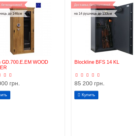
 безкоштовно!
Доставка безкоштовно!
ниць до 146см
на 14 рушниць до 133см
on GD.700.E.EM WOOD
Blockline BFS 14 KL
EER
000 грн.
85 200 грн.
пить
Купить