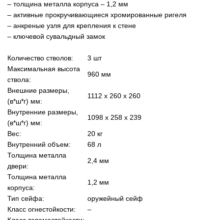
– толщина металла корпуса – 1,2 мм
– активные прокручивающиеся хромированные ригеля
– анкреные узля для крепления к стене
– ключевой сувальдный замок
Количество стволов:
3 шт
Максимальная высота
960 мм
ствола:
Внешние размеры,
1112 x 260 x 260
(в*ш*г) мм:
Внутренние размеры,
1098 x 258 x 239
(в*ш*г) мм:
Вес:
20 кг
Внутренний объем:
68 л
Толщина металла
2,4 мм
двери:
Толщина металла
1,2 мм
корпуса:
Тип сейфа:
оружейный сейф
Класс огнестойкости:
–
Класс взломостойкости:
–