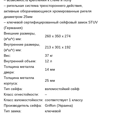
– ригельная система трехстороннего действия,
активные оборачивающиеся хромированные ригеля
диаметром 25мм
– ключевой сертифицированный сейфовый замок STUV
(Германия)
Внешние размеры,
260 x 350 x 274
(в*ш*г) мм:
Внутренние размеры,
213 x 301 x 192
(в*ш*г) мм:
Вес:
37 кг
Внутренний объем:
12 л
Толщина металла
14 мм
двери:
Толщина металла
25 мм
корпуса:
Тип сейфа:
взломостойкий сейф
Класс огнестойкости:
–
Класс взломостойкости:
соответствует 1 классу
Производитель сейфа:
Griffon (Украина)
Тип замка:
ключевой