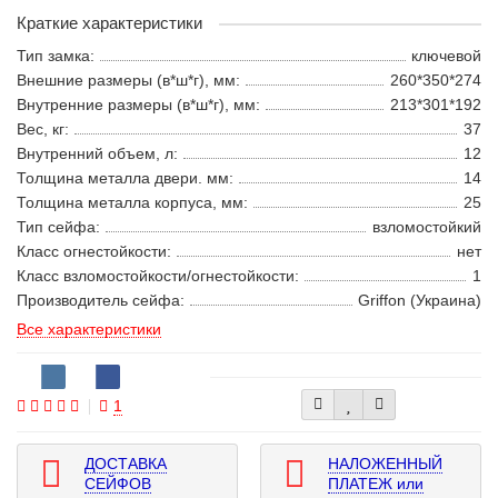
Краткие характеристики
Тип замка:
ключевой
Внешние размеры (в*ш*г), мм:
260*350*274
Внутренние размеры (в*ш*г), мм:
213*301*192
Вес, кг:
37
Внутренний объем, л:
12
Толщина металла двери. мм:
14
Толщина металла корпуса, мм:
25
Тип сейфа:
взломостойкий
Класс огнестойкости:
нет
Класс взломостойкости/огнестойкости:
1
Производитель сейфа:
Griffon (Украина)
Все характеристики
1
ДОСТАВКА
НАЛОЖЕННЫЙ
СЕЙФОВ
ПЛАТЕЖ или