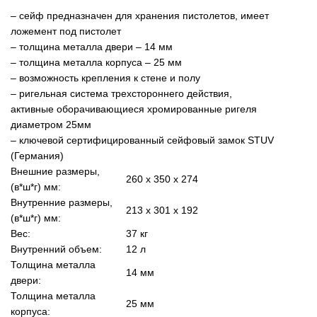
– сейф предназначен для хранения пистолетов, имеет
ложемент под пистолет
– толщина металла двери – 14 мм
– толщина металла корпуса – 25 мм
– возможность крепления к стене и полу
– ригельная система трехстороннего действия,
активные оборачивающиеся хромированные ригеля
диаметром 25мм
– ключевой сертифицированный сейфовый замок STUV
(Германия)
Внешние размеры,
260 x 350 x 274
(в*ш*г) мм:
Внутренние размеры,
213 x 301 x 192
(в*ш*г) мм:
Вес:
37 кг
Внутренний объем:
12 л
Толщина металла
14 мм
двери:
Толщина металла
25 мм
корпуса: