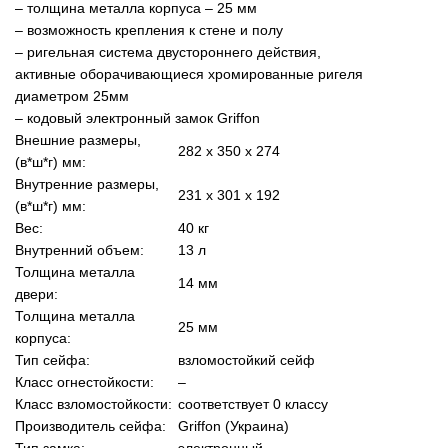
– толщина металла корпуса – 25 мм
– возможность крепления к стене и полу
– ригельная система двустороннего действия,
активные оборачивающиеся хромированные ригеля
диаметром 25мм
– кодовый электронный замок Griffon
Внешние размеры,
282 x 350 x 274
(в*ш*г) мм:
Внутренние размеры,
231 x 301 x 192
(в*ш*г) мм:
Вес:
40 кг
Внутренний объем:
13 л
Толщина металла
14 мм
двери:
Толщина металла
25 мм
корпуса:
Тип сейфа:
взломостойкий сейф
Класс огнестойкости:
–
Класс взломостойкости:
соответствует 0 классу
Производитель сейфа:
Griffon (Украина)
Тип замка:
электронный