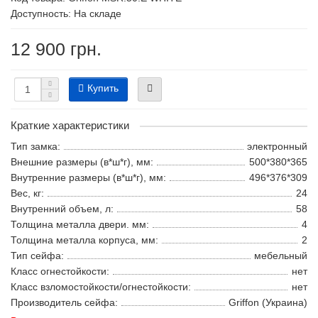
Доступность: На складе
12 900 грн.
Купить
Краткие характеристики
Тип замка:
электронный
Внешние размеры (в*ш*г), мм:
500*380*365
Внутренние размеры (в*ш*г), мм:
496*376*309
Вес, кг:
24
Внутренний объем, л:
58
Толщина металла двери. мм:
4
Толщина металла корпуса, мм:
2
Тип сейфа:
мебельный
Класс огнестойкости:
нет
Класс взломостойкости/огнестойкости:
нет
Производитель сейфа:
Griffon (Украина)