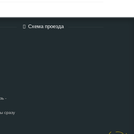
Схема проезда
зь -
мы сразу