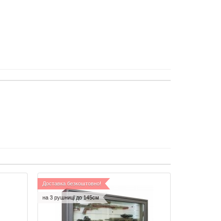
Доставка безкоштовно!
на 3 рушниці до 145см