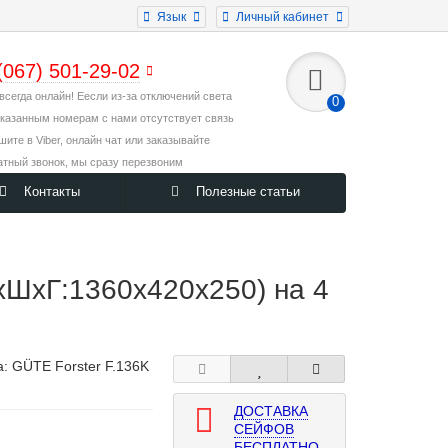
Язык
Личный кабинет
(067) 501-29-02
всегда онлайн! Еесли из-за отключений света
0
указанным номерам с нами отсутствует связь
ишите в Viber, онлайн чат или заказывайте
атный звонок, мы сразу перезвоним
Контакты
Полезные статьи
ШxГ:1360x420x250) на 4
а:
GÜTE Forster F.136K
ДОСТАВКА
СЕЙФОВ
БЕСПЛАТНО