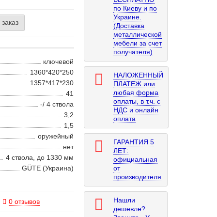
по Киеву и по
Украине.
 заказ
(Доставка
металлической
мебели за счет
получателя)
ключевой
1360*420*250
НАЛОЖЕННЫЙ
1357*417*230
ПЛАТЕЖ или
любая форма
41
оплаты, в т.ч. с
-/ 4 ствола
НДС и онлайн
3,2
оплата
1,5
оружейный
ГАРАНТИЯ 5
нет
ЛЕТ:
4 ствола, до 1330 мм
официальная
GÜTE (Украина)
от
производителя
Нашли
0 отзывов
дешевле?