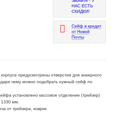
Звоните - У
НАС ЕСТЬ
СКИДКИ!
Сейф в кредит
от Новой
Почты
 корпусе предусмотрены отверстия для анкерного
годаря чему можно подобрать нужный сейф по
сейфа установлено кассовое отделение (трейзер)
 1330 мм.
а от трейзера, коврик.