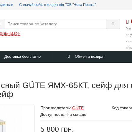
одители
Cплачуй сейф в кредит від ТОВ "Нова Пошта"
Мы 
Griffon M.80.K
по 
- п
обр
Доставка бесплатно
Обмен и возврат
ный GÜTE ЯМХ-65КТ, сейф для 
сейф
Производитель:
GÜTE
Код товар
Доступность: На складе
5 800 грн.