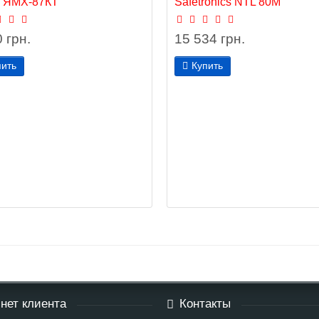
 ЯМХ-87КТ
Safetronics NTL 80M
 грн.
15 534 грн.
пить
Купить
нет клиента
Контакты