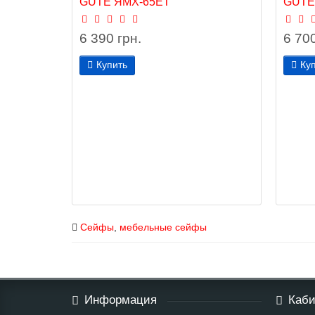
GÜTE ЯМХ-65EТ
GÜTE
6 390 грн.
6 700
Купить
Ку
Сейфы
,
мебельные сейфы
Информация
Каби