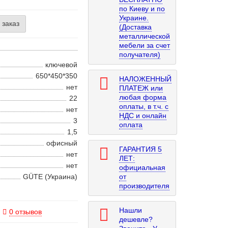
по Киеву и по
Украине.
 заказ
(Доставка
металлической
мебели за счет
получателя)
ключевой
650*450*350
НАЛОЖЕННЫЙ
нет
ПЛАТЕЖ или
любая форма
22
оплаты, в т.ч. с
нет
НДС и онлайн
3
оплата
1,5
офисный
ГАРАНТИЯ 5
нет
ЛЕТ:
нет
официальная
GÜTE (Украина)
от
производителя
Нашли
0 отзывов
дешевле?