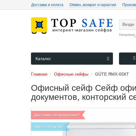
Доставка и оплата
Обмен, возврат и гарантия
Произв
Везде
Например
Каталог
Главная
Офисные сейфы
GÜTE ЯМХ-65КТ
Офисный сейф Сейф офис
документов, конторский 
Доставка безкоштовно!
Лідер продажу!