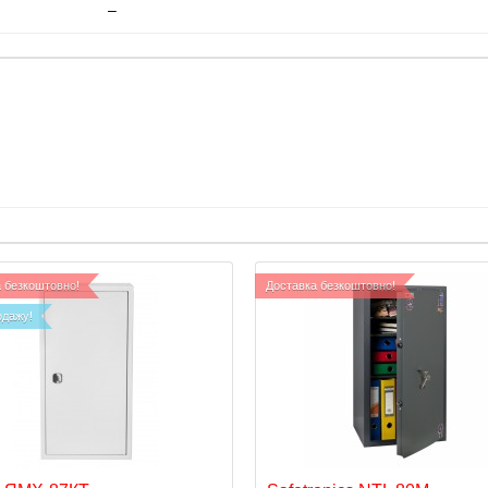
–
 безкоштовно!
Доставка безкоштовно!
одажу!