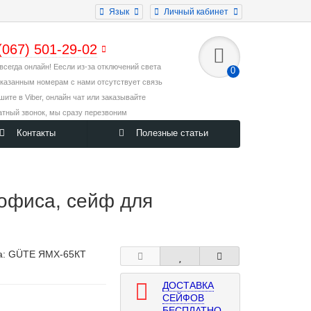
Язык
Личный кабинет
(067) 501-29-02
всегда онлайн! Еесли из-за отключений света
0
указанным номерам с нами отсутствует связь
ишите в Viber, онлайн чат или заказывайте
атный звонок, мы сразу перезвоним
Контакты
Полезные статьи
офиса, сейф для
а:
GÜTE ЯМХ-65КТ
ДОСТАВКА
СЕЙФОВ
БЕСПЛАТНО