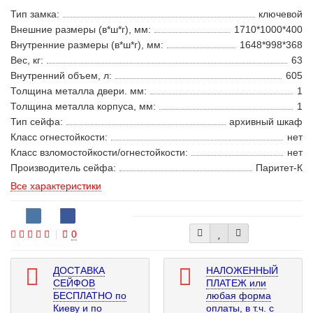
Тип замка:
ключевой
Внешние размеры (в*ш*г), мм:
1710*1000*400
Внутренние размеры (в*ш*г), мм:
1648*998*368
Вес, кг:
63
Внутренний объем, л:
605
Толщина металла двери. мм:
1
Толщина металла корпуса, мм:
1
Тип сейфа:
архивный шкаф
Класс огнестойкости:
нет
Класс взломостойкости/огнестойкости:
нет
Производитель сейфа:
Паритет-К
Все характеристики
0
ДОСТАВКА
НАЛОЖЕННЫЙ
СЕЙФОВ
ПЛАТЕЖ или
БЕСПЛАТНО по
любая форма
Киеву и по
оплаты, в т.ч. с