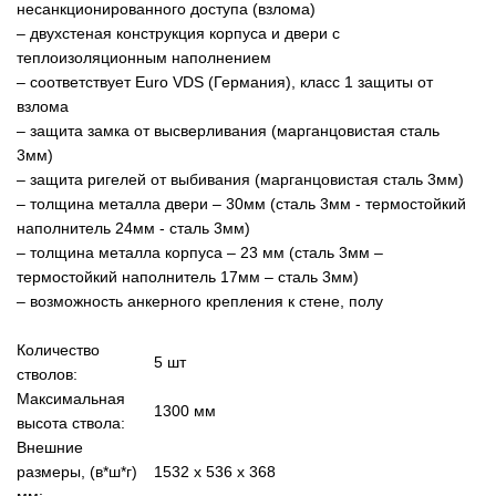
несанкционированного доступа (взлома)
– двухстеная конструкция корпуса и двери с
теплоизоляционным наполнением
– соответствует Euro VDS (Германия), класс 1 защиты от
взлома
– защита замка от высверливания (марганцовистая сталь
3мм)
– защита ригелей от выбивания (марганцовистая сталь 3мм)
– толщина металла двери – 30мм (сталь 3мм - термостойкий
наполнитель 24мм - сталь 3мм)
– толщина металла корпуса – 23 мм (сталь 3мм –
термостойкий наполнитель 17мм – сталь 3мм)
– возможность анкерного крепления к стене, полу
Количество
5 шт
стволов:
Максимальная
1300 мм
высота ствола:
Внешние
размеры, (в*ш*г)
1532 x 536 x 368
мм: