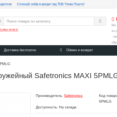
одители
Cплачуй сейф в кредит від ТОВ "Нова Пошта"
Мы 
Griffon M.80.K
по 
- п
обр
Доставка бесплатно
Обмен и возврат
 5PMLG
жейный Safetronics MAXI 5PMLG 
Производитель:
Safetronics
Код товар
5PMLG
Доступность: На складе