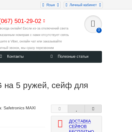
Язык
Личный кабинет
(067) 501-29-02
всегда онлайн! Еесли из-за отключений света
0
указанным номерам с нами отсутствует связь
ишите в Viber, онлайн чат или заказывайте
атный звонок, мы сразу перезвоним
Контакты
Полезные статьи
на 5 ружей, сейф для
а:
Safetronics MAXI
ДОСТАВКА
СЕЙФОВ
БЕСПЛАТНО