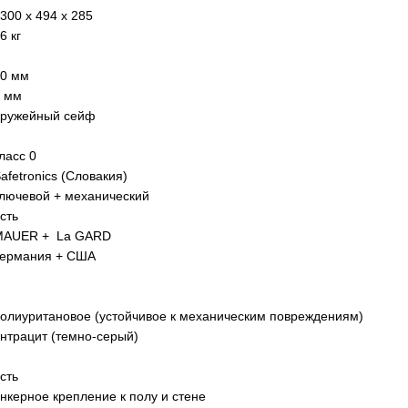
300 x 494 x 285
6 кг
0 мм
 мм
оружейный сейф
ласс 0
afetronics (Словакия)
лючевой + механический
сть
MAUER + La GARD
Германия + США
олиуритановое (устойчивое к механическим повреждениям)
нтрацит (темно-серый)
сть
нкерное крепление к полу и стене