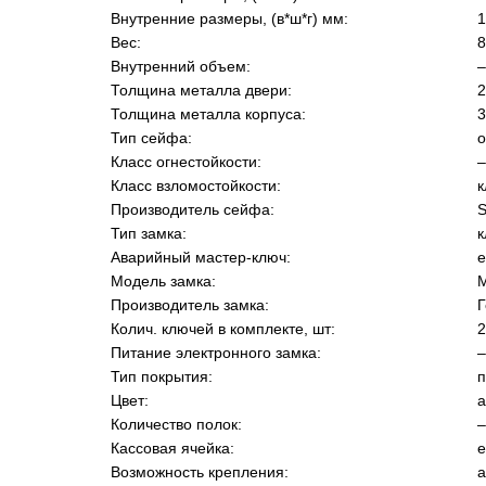
Внутренние размеры, (в*ш*г) мм:
1
Вес:
8
Внутренний объем:
–
Толщина металла двери:
2
Толщина металла корпуса:
3
Тип сейфа:
Класс огнестойкости:
–
Класс взломостойкости:
к
Производитель сейфа:
S
Тип замка:
к
Аварийный мастер-ключ:
е
Модель замка:
Производитель замка:
Колич. ключей в комплекте, шт:
2
Питание электронного замка:
–
Тип покрытия:
п
Цвет:
а
Количество полок:
–
Кассовая ячейка:
е
Возможность крепления:
а