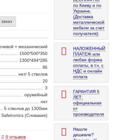
по Киеву и по
Украине.
(Доставка
 заказ
металлической
мебели за счет
получателя)
ючевой + механический
НАЛОЖЕННЫЙ
1500*500*350
ПЛАТЕЖ или
любая форма
1300*494*285
оплаты, в т.ч. с
86
НДС и онлайн
нет/ 5 стволов
оплата
20
3
ГАРАНТИЯ 5
оружейный
ЛЕТ:
нет
официальная
5 стволов до 1300мм
от
производителя
Safetronics (Словакия)
Нашли
дешевле?
0 отзывов