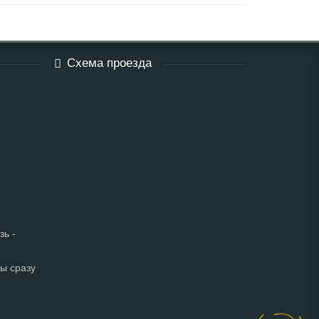
Схема проезда
зь -
мы сразу