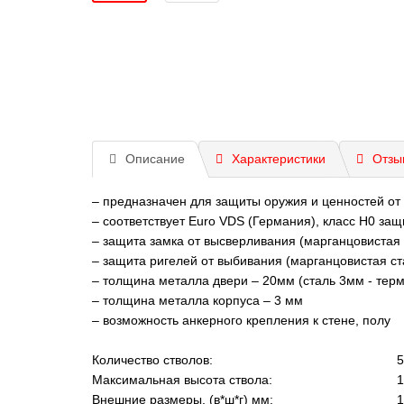
Описание
Характеристики
Отзы
– предназначен для защиты оружия и ценностей от
– соответствует Euro VDS (Германия), класс Н0 защ
– защита замка от высверливания (марганцовистая
– защита ригелей от выбивания (марганцовистая с
– толщина металла двери – 20мм (сталь 3мм - тер
– толщина металла корпуса – 3 мм
– возможность анкерного крепления к стене, полу
Количество стволов:
5
Максимальная высота ствола:
1
Внешние размеры, (в*ш*г) мм:
1