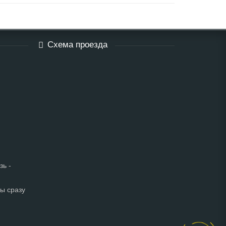
Схема проезда
зь -
мы сразу