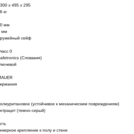
300 x 495 x 295
6 кг
0 мм
 мм
оружейный сейф
ласс 0
afetronics (Словакия)
лючевой
MAUER
Германия
олиуритановое (устойчивое к механическим повреждениям)
нтрацит (темно-серый)
сть
нкерное крепление к полу и стене