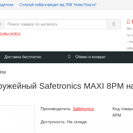
одители
Cплачуй сейф в кредит від ТОВ "Нова Пошта"
Мы 
Griffon M.80.K
по 
- п
обр
Доставка бесплатно
Обмен и возврат
8PM
жейный Safetronics MAXI 8PM на
Производитель:
Safetronics
Код товар
8PM
Доступность: На складе