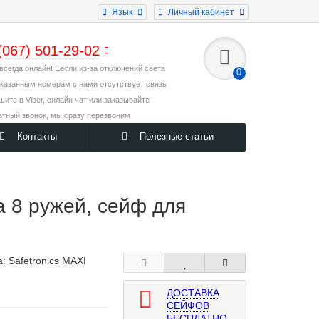
Язык
Личный кабинет
(067) 501-29-02
всегда онлайн! Еесли из-за отключений света
0
указанным номерам с нами отсутствует связь
ишите в Viber, онлайн чат или заказывайте
атный звонок, мы сразу перезвоним
Контакты
Полезные статьи
 8 ружей, сейф для
а:
Safetronics MAXI
ДОСТАВКА
СЕЙФОВ
БЕСПЛАТНО