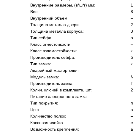
Внутренние размеры, (в*ш*г) мм:
1
Вес:
8
Внутренний объем:
–
Толщина металла двери:
2
Толщина металла корпуса:
3
Тип сейфа:
Класс огнестойкости:
–
Класс взломостойкости:
к
Производитель сейфа:
S
Тип замка:
к
Аварийный мастер-ключ:
–
Модель замка:
Производитель замка:
Колич. ключей в комплекте, шт:
2
Питание электронного замка:
–
Тип покрытия:
п
Цвет:
а
Количество полок:
–
Кассовая ячейка:
е
Возможность крепления:
а