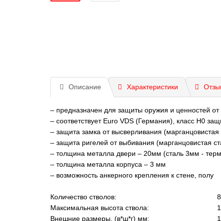
Описание
Характеристики
Отзы
– предназначен для защиты оружия и ценностей от
– соответствует Euro VDS (Германия), класс Н0 защ
– защита замка от высверливания (марганцовистая
– защита ригелей от выбивания (марганцовистая с
– толщина металла двери – 20мм (сталь 3мм - тер
– толщина металла корпуса – 3 мм
– возможность анкерного крепления к стене, полу
Количество стволов:
8
Максимальная высота ствола:
1
Внешние размеры, (в*ш*г) мм:
1