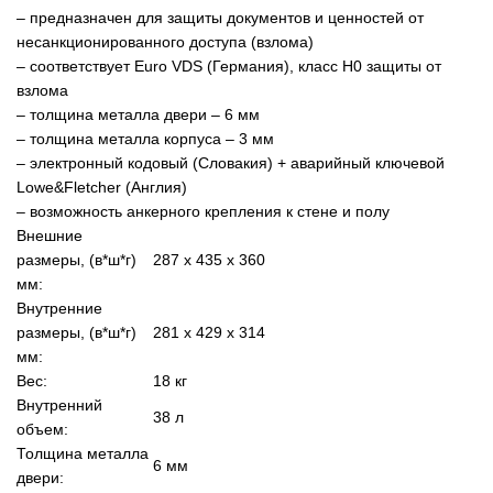
– предназначен для защиты документов и ценностей от
несанкционированного доступа (взлома)
– соответствует Euro VDS (Германия), класс Н0 защиты от
взлома
– толщина металла двери – 6 мм
– толщина металла корпуса – 3 мм
– электронный кодовый (Словакия) + аварийный ключевой
Lowe&Fletcher (Англия)
– возможность анкерного крепления к стене и полу
Внешние
размеры, (в*ш*г)
287 х 435 х 360
мм:
Внутренние
размеры, (в*ш*г)
281 х 429 х 314
мм:
Вес:
18 кг
Внутренний
38 л
объем:
Толщина металла
6 мм
двери: