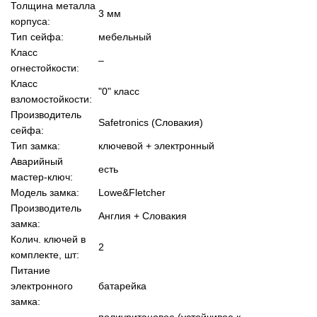
Толщина металла
3 мм
корпуса:
Тип сейфа:
мебельный
Класс
–
огнестойкости:
Класс
"0" класс
взломостойкости:
Производитель
Safetronics (Словакия)
сейфа:
Тип замка:
ключевой + электронный
Аварийный
есть
мастер-ключ:
Модель замка:
Lowe&Fletcher
Производитель
Англия + Словакия
замка:
Колич. ключей в
2
комплекте, шт:
Питание
электронного
батарейка
замка:
полиуритановое (устойчивое к