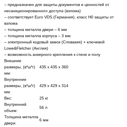
– предназначен для защиты документов и ценностей от
несанкционированного доступа (взлома)
– соответствует Euro VDS (Германия), класс Н0 защиты от
взлома
– толщина металла двери – 6 мм
– толщина металла корпуса – 3 мм
– электронный кодовый замок (Словакия) + ключевой
Lowe&Fletcher (Англия)
– возможность анкерного крепления к стене и полу
Внешние
размеры, (в*ш*г)
435 х 435 х 360
мм:
Внутренние
размеры, (в*ш*г)
429 х 429 х 314
мм:
Вес:
25 кг
Внутренний
56 л
объем:
Толщина металла
6 мм
двери: