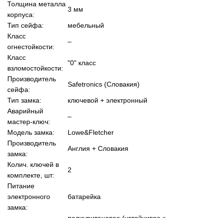
Толщина металла
3 мм
корпуса:
Тип сейфа:
мебельный
Класс
–
огнестойкости:
Класс
"0" класс
взломостойкости:
Производитель
Safetronics (Словакия)
сейфа:
Тип замка:
ключевой + электронный
Аварийный
–
мастер-ключ:
Модель замка:
Lowe&Fletcher
Производитель
Англия + Словакия
замка:
Колич. ключей в
2
комплекте, шт:
Питание
электронного
батарейка
замка:
полиуритановое (устойчивое к