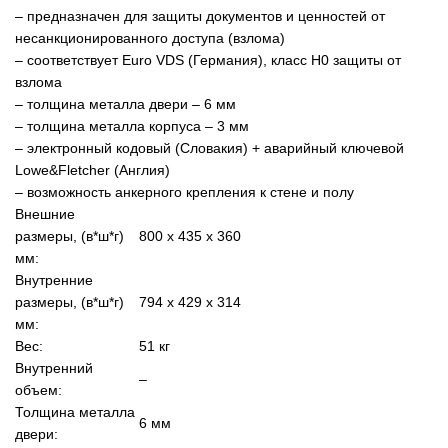
– предназначен для защиты документов и ценностей от
несанкционированного доступа (взлома)
– соответствует Euro VDS (Германия), класс Н0 защиты от
взлома
– толщина металла двери – 6 мм
– толщина металла корпуса – 3 мм
–
электронный кодовый (Словакия) + аварийный ключевой
Lowe&Fletcher (Англия)
– возможность анкерного крепления к стене и полу
Внешние
размеры, (в*ш*г)
800 х 435 х 360
мм:
Внутренние
размеры, (в*ш*г)
794 х 429 х 314
мм:
Вес:
51 кг
Внутренний
–
объем:
Толщина металла
6 мм
двери: