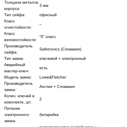
Толщина металла
3 мм
корпуса:
Тип сейфа:
офисный
Класс
–
огнестойкости:
Класс
"0" класс
взломостойкости:
Производитель
Safetronics (Словакия)
сейфа:
Тип замка:
ключевой + электронный
Аварийный
есть
мастер-ключ:
Модель замка:
Lowe&Fletcher
Производитель
Англия + Словакия
замка:
Колич. ключей в
2
комплекте, шт:
Питание
электронного
батарейка
замка:
полиуритановое (устойчивое к