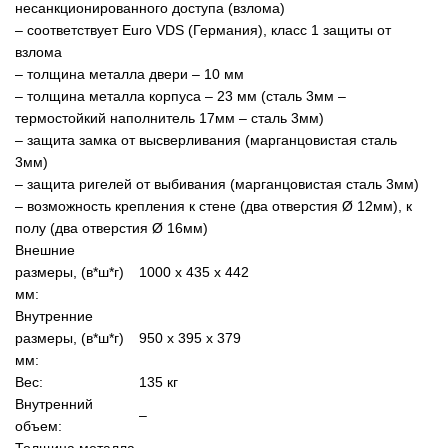
несанкционированного доступа (взлома)
– соответствует Euro VDS (Германия), класс 1 защиты от
взлома
– толщина металла двери – 10 мм
– толщина металла корпуса – 23 мм (сталь 3мм –
термостойкий наполнитель 17мм – сталь 3мм)
– защита замка от высверливания (марганцовистая сталь
3мм)
– защита ригелей от выбивания (марганцовистая сталь 3мм)
– возможность крепления к стене (два отверстия Ø 12мм), к
полу (два отверстия Ø 16мм)
Внешние
размеры, (в*ш*г)
1000 х 435 х 442
мм:
Внутренние
размеры, (в*ш*г)
950 х 395 х 379
мм:
Вес:
135 кг
Внутренний
–
объем:
Толщина металла