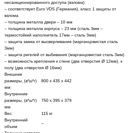
несанкционированного доступа (взлома)
– соответствует Euro VDS (Германия), класс 1 защиты от
взлома
– толщина металла двери – 10 мм
– толщина металла корпуса – 23 мм (сталь 3мм –
термостойкий наполнитель 17мм – сталь 3мм)
– защита замка от высверливания (марганцовистая сталь
3мм)
– защита ригелей от выбивания (марганцовистая сталь 3мм)
– возможность крепления к стене (два отверстия Ø 12мм), к
полу (два отверстия Ø 16мм)
Внешние
размеры, (в*ш*г)
800 х 435 х 442
мм:
Внутренние
размеры, (в*ш*г)
750 х 395 х 379
мм:
Вес:
115 кг
Внутренний
–
объем:
Толщина металла