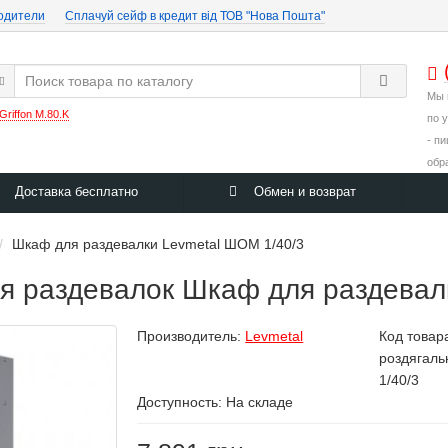
одители
Cплачуй сейф в кредит від ТОВ "Нова Пошта"
Мы 
Griffon M.80.K
по 
- п
обр
Доставка бесплатно
Обмен и возврат
Шкаф для раздевалки Levmetal ШОМ 1/40/3
 раздевалок Шкаф для раздевал
Производитель:
Levmetal
Код товар
роздягаль
1/40/3
Доступность: На складе