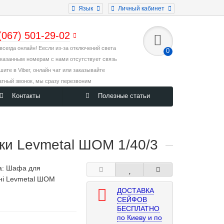
Язык
Личный кабинет
(067) 501-29-02
всегда онлайн! Еесли из-за отключений света
0
указанным номерам с нами отсутствует связь
ишите в Viber, онлайн чат или заказывайте
атный звонок, мы сразу перезвоним
Контакты
Полезные статьи
ки Levmetal ШОМ 1/40/3
а:
Шафа для
ні Levmetal ШОМ
ДОСТАВКА
СЕЙФОВ
БЕСПЛАТНО
по Киеву и по