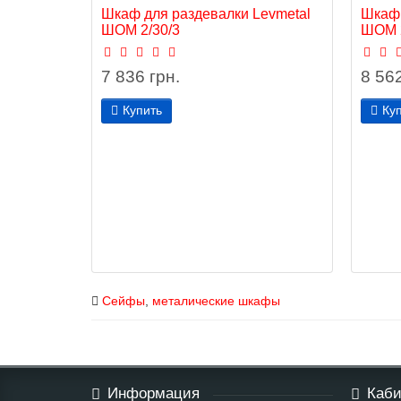
Шкаф для раздевалки Levmetal
Шкаф 
ШОМ 2/30/3
ШОМ 2
7 836 грн.
8 562
Купить
Ку
Сейфы
,
металические шкафы
Информация
Каби