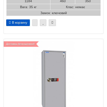
1184
460
350
Вага: 35 кг
Клас: немає
Замок: ключовий
В корзину
Доставка безкоштовно!