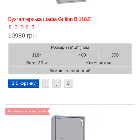
Бухгалтерська шафа Griffon B.118.E
10980 грн.
Розміри (в*ш*г) мм
1184
460
350
Вага: 35 кг
Клас: немає
Замок: електронний
В корзину
Доставка безкоштовно!