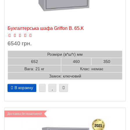
Бухгалтерська шафа Griffon B. 65.K
6540 грн.
Розміри (в*ш*г) мм
652
460
350
Вага: 21 кг
Клас: немає
Замок: ключовий
В корзину
Доставка безкоштовно!