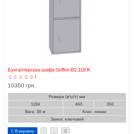
Бухгалтерська шафа Griffon B2.118.K
1
10350 грн.
Розміри (в*ш*г) мм
1184
460
350
Вага: 38 кг
Клас: немає
Замок: ключовий
В корзину