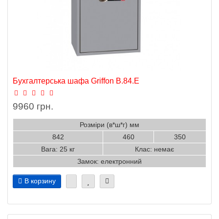
Бухгалтерська шафа Griffon B.84.Е
9960 грн.
Розміри (в*ш*г) мм
842
460
350
Вага: 25 кг
Клас: немає
Замок: електронний
В корзину