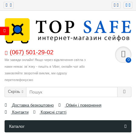
(067) 501-29-02
0
Ми завжди онлайн! Якщо через відключення світла з
нами немає зв`язку - пишіть в Viber, онлайн чат або
замовляйте зворотній виклик, ми одразу
перетелефонуємо
Скрізь
Доставка безкоштовно
Обмін і повернення
Контакти
Корисні статті
Каталог