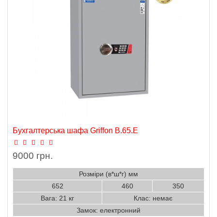
Бухгалтерська шафа Griffon B.65.E
9000 грн.
Розміри (в*ш*г) мм
652
460
350
Вага: 21 кг
Клас: немає
Замок: електронний