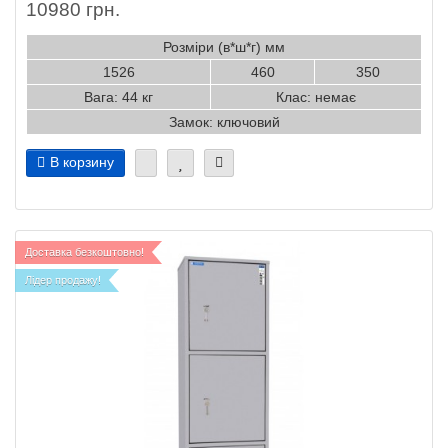
10980 грн.
Розміри (в*ш*г) мм
1526
460
350
Вага: 44 кг
Клас: немає
Замок: ключовий
В корзину
Доставка безкоштовно!
Лідер продажу!