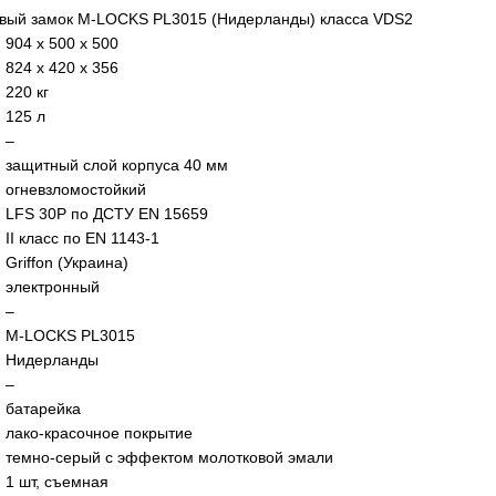
овый замок M-LOCKS
PL3015
(Нидерланды) класса VDS2
904
х 500 х 500
824 х 420 х 356
220 кг
125 л
–
защитный слой корпуса 40 мм
огневзломостойкий
LFS 30P по ДСТУ EN 15659
II класс по EN 1143-1
Griffon (Украина)
электронный
–
M-LOCKS
PL3015
Нидерланды
–
батарейка
лако-красочное покрытие
темно-серый с эффектом молотковой эмали
1 шт, cъемная