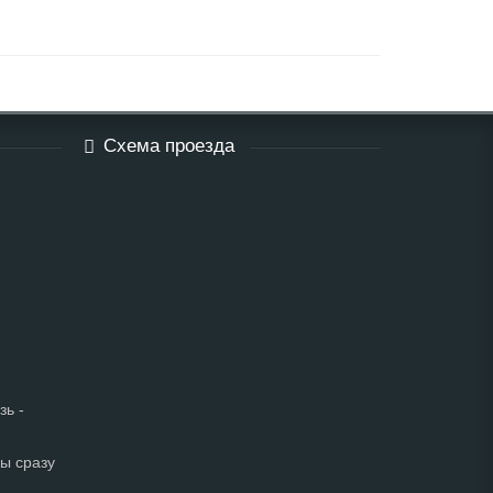
Схема проезда
зь -
мы сразу