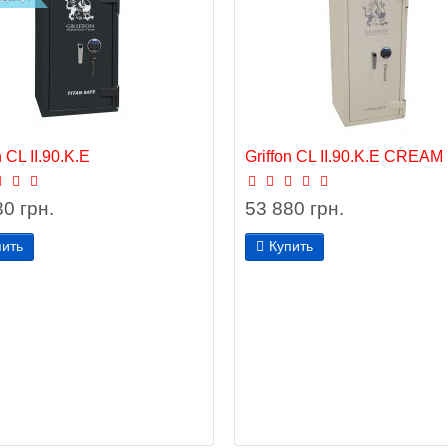
n CL II.90.K.E
Griffon CL II.90.K.E CREAM
0 грн.
53 880 грн.
пить
Купить