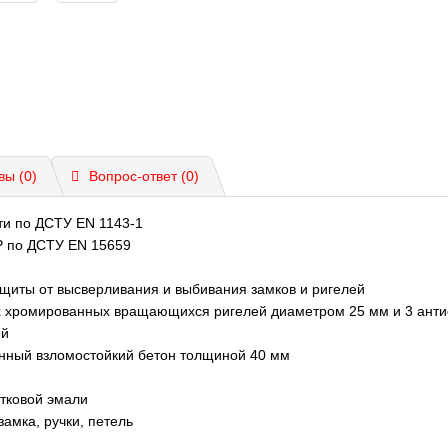
вы (0)
Вопрос-ответ
(0)
ти по ДСТУ EN 1143-1
 P по ДСТУ EN 15659
щиты от высверливания и выбивания замков и ригелей
х хромированных вращающихся ригелей диаметром 25 мм и 3 анти
ей
нный взломостойкий бетон толщиной 40 мм
тковой эмали
амка, ручки, петель