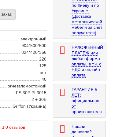
по Киеву и по
Украине.
 заказ
(Доставка
металлической
мебели за счет
получателя)
электронный
904*500*500
НАЛОЖЕННЫЙ
824*420*356
ПЛАТЕЖ или
любая форма
220
оплаты, в т.ч. с
125
НДС и онлайн
нет
оплата
40
огневзломостойкий
ГАРАНТИЯ 5
LFS 30P PL3015
ЛЕТ:
2 + 30Б
официальная
Griffon (Украина)
от
производителя
Нашли
0 отзывов
дешевле?