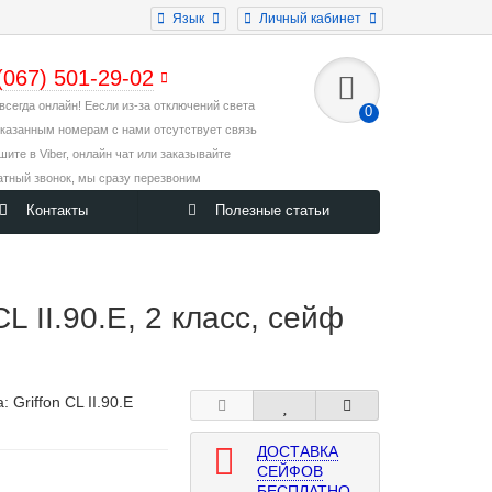
Язык
Личный кабинет
(067) 501-29-02
всегда онлайн! Еесли из-за отключений света
0
указанным номерам с нами отсутствует связь
ишите в Viber, онлайн чат или заказывайте
атный звонок, мы сразу перезвоним
Контакты
Полезные статьи
 II.90.Е, 2 класс, сейф
а:
Griffon CL II.90.Е
ДОСТАВКА
СЕЙФОВ
БЕСПЛАТНО