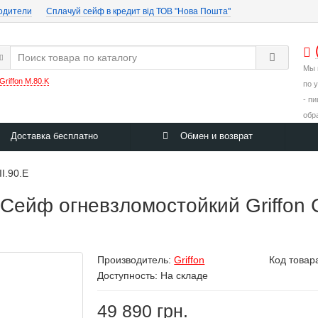
одители
Cплачуй сейф в кредит від ТОВ "Нова Пошта"
Мы 
Griffon M.80.K
по 
- п
обр
Доставка бесплатно
Обмен и возврат
II.90.Е
ейф огневзломостойкий Griffon CL
Производитель:
Griffon
Код товар
Доступность: На складе
49 890 грн.