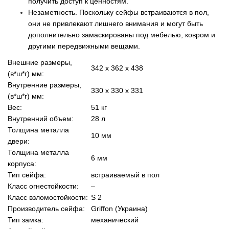
получить доступ к ценностям.
Незаметность. Поскольку сейфы встраиваются в пол,
они не привлекают лишнего внимания и могут быть
дополнительно замаскированы под мебелью, ковром и
другими передвижными вещами.
Внешние размеры,
342 х 362 х 438
(в*ш*г) мм:
Внутренние размеры,
330 х 330 х 331
(в*ш*г) мм:
Вес:
51 кг
Внутренний объем:
28 л
Толщина металла
10 мм
двери:
Толщина металла
6 мм
корпуса:
Тип сейфа:
встраиваемый в пол
Класс огнестойкости:
–
Класс взломостойкости:
S 2
Производитель сейфа:
Griffon (Украина)
Тип замка:
механический