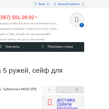
Язык
Личный кабинет
(067) 501-29-02
всегда онлайн! Еесли из-за отключений света
0
указанным номерам с нами отсутствует связь
ишите в Viber, онлайн чат или заказывайте
атный звонок, мы сразу перезвоним
Контакты
Полезные статьи
 5 ружей, сейф для
а:
Safetronics MAXI 5PE
ДОСТАВКА
СЕЙФОВ
БЕСПЛАТНО