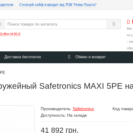
одители
Cплачуй сейф в кредит від ТОВ "Нова Пошта"
Мы 
Griffon M.80.K
по 
- п
обр
Доставка бесплатно
Обмен и возврат
5PE
жейный Safetronics MAXI 5PE на
Производитель:
Safetronics
Код товар
Доступность: На складе
41 892 грн.