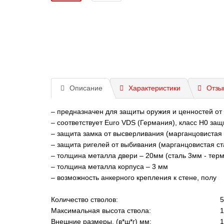
Описание
Характеристики
Отзы
– предназначен для защиты оружия и ценностей от
– соответствует Euro VDS (Германия), класс Н0 защ
– защита замка от высверливания (марганцовистая
– защита ригелей от выбивания (марганцовистая с
– толщина металла двери – 20мм (сталь 3мм - тер
– толщина металла корпуса – 3 мм
– возможность анкерного крепления к стене, полу
Количество стволов:
5
Максимальная высота ствола:
1
Внешние размеры, (в*ш*г) мм:
1