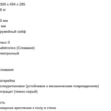
300 x 494 x 285
6 кг
0 мм
 мм
оружейный сейф
ласс 0
afetronics (Словакия)
лектронный
ловакия
атарейка
олиуритановое (устойчивое к механическим повреждениям)
нтрацит (темно-серый)
сть
нкерное крепление к полу и стене