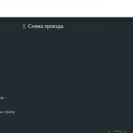
Схема проезда
зь -
мы сразу