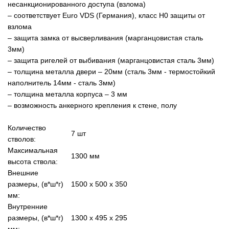
несанкционированного доступа (взлома)
– соответствует Euro VDS (Германия), класс Н0 защиты от
взлома
– защита замка от высверливания (марганцовистая сталь
3мм)
– защита ригелей от выбивания (марганцовистая сталь 3мм)
– толщина металла двери – 20мм (сталь 3мм - термостойкий
наполнитель 14мм - сталь 3мм)
– толщина металла корпуса – 3 мм
– возможность анкерного крепления к стене, полу
Количество
7 шт
стволов:
Максимальная
1300 мм
высота ствола:
Внешние
размеры, (в*ш*г)
1500 x 500 x 350
мм:
Внутренние
размеры, (в*ш*г)
1300 x 495 x 295
мм: