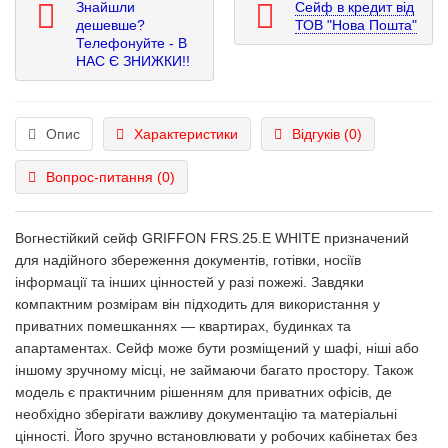
Знайшли
Сейф в кредит від
дешевше?
ТОВ "Нова Пошта"
Телефонуйте - В
НАС Є ЗНИЖКИ!!
Опис
Характеристики
Відгуків (0)
Вопрос-питання
(0)
Вогнестійкий сейф GRIFFON FRS.25.E WHITE призначений
для надійного збереження документів, готівки, носіїв
інформації та інших цінностей у разі пожежі. Завдяки
компактним розмірам він підходить для використання у
приватних помешканнях — квартирах, будинках та
апартаментах. Сейф може бути розміщений у шафі, ніші або
іншому зручному місці, не займаючи багато простору. Також
модель є практичним рішенням для приватних офісів, де
необхідно зберігати важливу документацію та матеріальні
цінності. Його зручно встановлювати у робочих кабінетах без