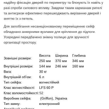
надійну фіксацію дверей по периметру та блокують їх навіть у
разі спроби силового впливу. Завдяки таким карманам ригелі
та антисрези ефективно перешкоджають вирізанню дверей і
зняттю їх з петель.
Для запобігання несанкціонованому переміщенню сейф
обладнано анкерними вузлами для кріплення до підлоги.
Усередині передбачено знімну полицю для зручності
організації простору.
Висота
Ширина
Глибина
Зовнішні розміри:
250 мм
370 мм
346 мм
Внутрішні розміри:
144 мм
246 мм
160 мм
Вага:
30 кг
Внутрішній об'єм:
6 л
Тип сейфа:
вогнестійкий
Клас вогнестійкості:
LFS 60 P
Клас взломостойкості:
S2
Виробник сейфа:
(Griffon), Україна
Тип замку:
електронний
Аварійний майстер-