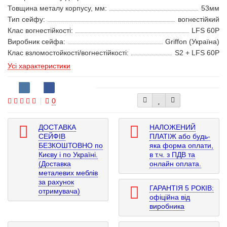
Товщина металу корпусу, мм:
53мм
Тип сейфу:
вогнестійкий
Клас вогнестійкості:
LFS 60P
Виробник сейфа:
Griffon (Україна)
Клас взломостойкості/вогнестійкості:
S2 + LFS 60P
Усі характеристики
0
ДОСТАВКА
НАЛОЖЕНИЙ
СЕЙФІВ
ПЛАТІЖ або будь-
БЕЗКОШТОВНО по
яка форма оплати,
Києву і по Україні.
в т.ч. з ПДВ та
(Доставка
онлайн оплата.
металевих меблів
за рахунок
ГАРАНТІЯ 5 РОКІВ:
отримувача)
офіційна від
виробника