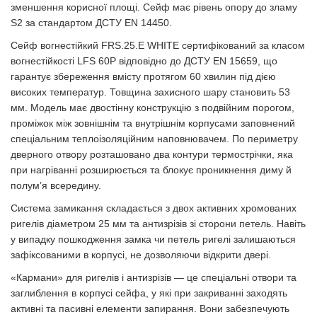
зменшення корисної площі. Сейф має рівень опору до зламу
S2 за стандартом ДСТУ EN 14450.
Сейф вогнестійкий FRS.25.E WHITE сертифікований за класом
вогнестійкості LFS 60P відповідно до ДСТУ EN 15659, що
гарантує збереження вмісту протягом 60 хвилин під дією
високих температур. Товщина захисного шару становить 53
мм. Модель має двостінну конструкцію з подвійним порогом,
проміжок між зовнішнім та внутрішнім корпусами заповнений
спеціальним теплоізоляційним наповнювачем. По периметру
дверного отвору розташовано два контури термострічки, яка
при нагріванні розширюється та блокує проникнення диму й
полум’я всередину.
Система замикання складається з двох активних хромованих
ригелів діаметром 25 мм та антизрізів зі сторони петель. Навіть
у випадку пошкодження замка чи петель ригелі залишаються
зафіксованими в корпусі, не дозволяючи відкрити двері.
«Кармани» для ригелів і антизрізів — це спеціальні отвори та
заглиблення в корпусі сейфа, у які при закриванні заходять
активні та пасивні елементи запирання. Вони забезпечують