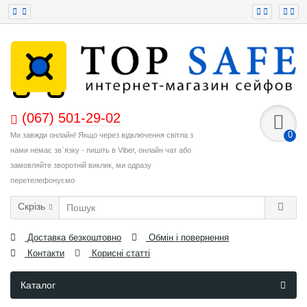
(067) 501-29-02
0
Ми завжди онлайн! Якщо через відключення світла з
нами немає зв`язку - пишіть в Viber, онлайн чат або
замовляйте зворотній виклик, ми одразу
перетелефонуємо
Скрізь
Доставка безкоштовно
Обмін і повернення
Контакти
Корисні статті
Каталог