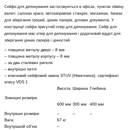
Сейфи для депонування застосовуються в офісах, пунктах обміну
валют, салонах краси, автозаправних станціях, магазинах, банках
для зберігання грошей, цінних паперів, ділових документів. У
конструкції сейфа присутній
отвір для депонування.
Сейф для
депонування
має отвір для депонування і додатковий відділ для
зберігання цінних паперів і цінностей.
– товщина металу двері – 8 мм
– товщина металу корпусу – 8 мм
– за два сталевих ригеля
– внутрішні петлі
– ключовий сейфовий замок STUV (Німеччина), сертифікат
класу VDS 1
Висота
Ширина
Глибина
Зовнішні розміри:
600 мм
300 мм
400 мм
Внутрішні розміри:
–
–
–
Вага:
67 кг
Внутрішній об'єм:
–