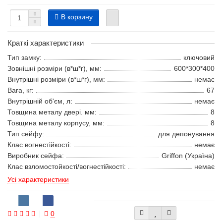
В корзину
Краткі характеристики
Тип замку:
ключовий
Зовнішні розміри (в*ш*г), мм:
600*300*400
Внутрішні розміри (в*ш*г), мм:
немає
Вага, кг:
67
Внутрішній об'єм, л:
немає
Товщина металу двері. мм:
8
Товщина металу корпусу, мм:
8
Тип сейфу:
для депонування
Клас вогнестійкості:
немає
Виробник сейфа:
Griffon (Україна)
Клас взломостойкості/вогнестійкості:
немає
Усі характеристики
0