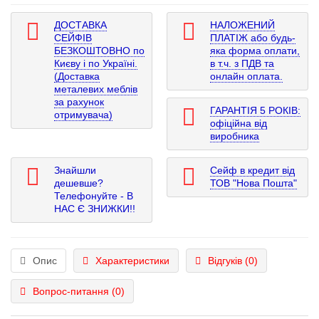
ДОСТАВКА
НАЛОЖЕНИЙ
СЕЙФІВ
ПЛАТІЖ або будь-
БЕЗКОШТОВНО по
яка форма оплати,
Києву і по Україні.
в т.ч. з ПДВ та
(Доставка
онлайн оплата.
металевих меблів
за рахунок
ГАРАНТІЯ 5 РОКІВ:
отримувача)
офіційна від
виробника
Знайшли
Сейф в кредит від
дешевше?
ТОВ "Нова Пошта"
Телефонуйте - В
НАС Є ЗНИЖКИ!!
Опис
Характеристики
Відгуків (0)
Вопрос-питання
(0)