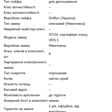
Тип сейфа:
для депонування
Клас вогнестійкості:
–
Клас взломостойкості:
–
Виробник сейфа:
Griffon (Україна)
Тип замку:
ключовий (Німеччина)
Аварійний майстер-ключ:
–
STUV, сертифікат класу
Модель замку:
VDS 1
Виробник замку:
Німеччина
Кільк. ключів в комплекті,
6
шт:
Харчування електронного
–
замка:
Тип покриття:
порошкове
Колір:
світло-сірий
Кількість полиць:
–
Касовий відсік:
–
Можливість кріплення:
до підлоги
Анкерний болт в комплекті:
немає
1 рік, офіційна, від
Гарантія на замок:
виробника