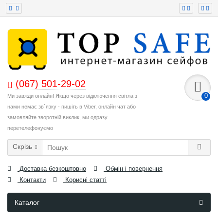
(067) 501-29-02
0
Ми завжди онлайн! Якщо через відключення світла з
нами немає зв`язку - пишіть в Viber, онлайн чат або
замовляйте зворотній виклик, ми одразу
перетелефонуємо
Скрізь
Доставка безкоштовно
Обмін і повернення
Контакти
Корисні статті
Каталог