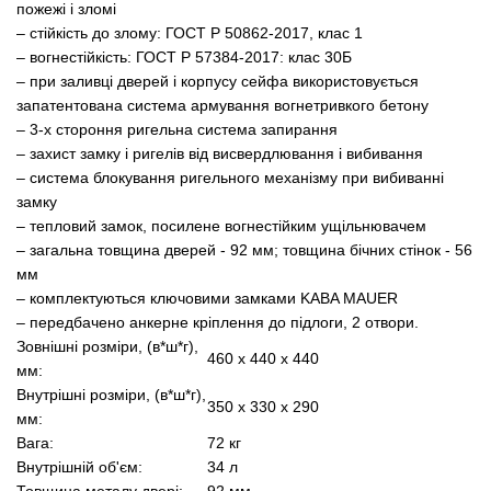
пожежі і зломі
– стійкість до злому: ГОСТ Р 50862-2017, клас 1
– вогнестійкість: ГОСТ Р 57384-2017: клас 30Б
– при заливці дверей і корпусу сейфа використовується
запатентована система армування вогнетривкого бетону
– 3-х стороння ригельна система запирання
– захист замку і ригелів від висвердлювання і вибивання
– система блокування ригельного механізму при вибиванні
замку
– тепловий замок, посилене вогнестійким ущільнювачем
– загальна товщина дверей - 92 мм; товщина бічних стінок - 56
мм
– комплектуються ключовими замками KABA MAUER
– передбачено анкерне кріплення до підлоги, 2 отвори.
Зовнішні розміри, (в*ш*г),
460 x 440 x 440
мм:
Внутрішні розміри, (в*ш*г),
350 x 330 x 290
мм:
Вага:
72 кг
Внутрішній об'єм:
34 л
Товщина металу двері:
92 мм