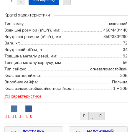
Краткі характеристики
Тип замку:
ключовий
Зовнішні розміри (в*ш*г), мм:
460*440*440
Внутрішні розміри (в*ш*г), мм:
350*330*290
Вага, кг:
72
Внутрішній об'єм, л:
34
Товщина металу двері. мм:
92
Товщина металу корпусу, мм:
56
Тип сейфу:
огневзломостойкий
Клас вогнестійкості:
30Б
Виробник сейфа:
Польща
Клас взломостойкості/вогнестійкості:
1 + 30Б
Усі характеристики
0
ДОСТАВКА
НАЛОЖЕНИЙ