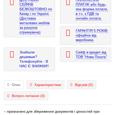
СЕЙФІВ
ПЛАТІЖ або будь-
БЕЗКОШТОВНО по
яка форма оплати,
Києву і по Україні.
в т.ч. з ПДВ та
(Доставка
онлайн оплата.
металевих меблів
за рахунок
ГАРАНТІЯ 5 РОКІВ:
отримувача)
офіційна від
виробника
Знайшли
Сейф в кредит від
дешевше?
ТОВ "Нова Пошта"
Телефонуйте - В
НАС Є ЗНИЖКИ!!
Опис
Характеристики
Відгуків (0)
Вопрос-питання
(0)
– призначені для збереження документів і цінностей при