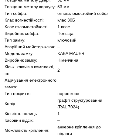
Товщина металу корпусу:
53 мм
Тип сейфа:
огневзломостойкий сейф
Клас вогнестійкості:
клас 30Б
Клас взломостойкості:
1 клас
Виробник сейфа:
Польща
Тип замку:
ключовий
Аварійний майстер-ключ:
–
Модель замку:
KABA MAUER
Виробник замку:
Німеччина
Кільк. ключів в комплекті,
2
шт:
Харчування електронного
–
замка:
Тип покриття:
порошкове
графіт структурований
Колір:
(RAL 7024)
Кількість полиць:
1
Касовий відсік:
–
анкерне кріплення до
Можливість кріплення:
підлоги