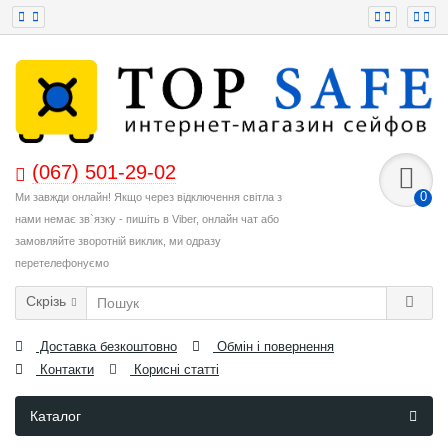
(067) 501-29-02
0
Ми завжди онлайн! Якщо через відключення світла з
нами немає зв`язку - пишіть в Viber, онлайн чат або
замовляйте зворотній виклик, ми одразу
перетелефонуємо
Скрізь
Доставка безкоштовно
Обмін і повернення
Контакти
Корисні статті
Каталог